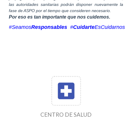
las autoridades sanitarias podrán disponer nuevamente la
fase de ASPO por el tiempo que consideren necesario.
Por eso es tan importante que nos cuidemos.
#Seamos
Responsables
#
Cuidarte
EsCuidarnos
local_hospital
CENTRO DE SALUD