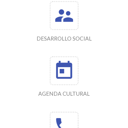
supervisor_account
DESARROLLO SOCIAL
today
AGENDA CULTURAL
phone