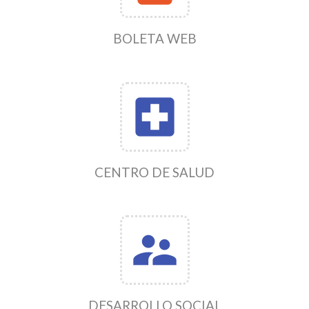
BOLETA WEB
local_hospital
CENTRO DE SALUD
supervisor_account
DESARROLLO SOCIAL