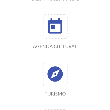
today
AGENDA CULTURAL
explore
TURISMO